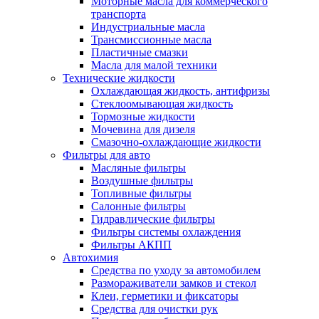
Моторные масла для коммерческого
транспорта
Индустриальные масла
Трансмиссионные масла
Пластичные смазки
Масла для малой техники
Технические жидкости
Охлаждающая жидкость, антифризы
Стеклоомывающая жидкость
Тормозные жидкости
Мочевина для дизеля
Смазочно-охлаждающие жидкости
Фильтры для авто
Масляные фильтры
Воздушные фильтры
Топливные фильтры
Салонные фильтры
Гидравлические фильтры
Фильтры системы охлаждения
Фильтры АКПП
Автохимия
Средства по уходу за автомобилем
Размораживатели замков и стекол
Клеи, герметики и фиксаторы
Средства для очистки рук