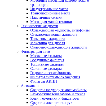
Моторные масла для коммерческого
транспорта
Индустриальные масла
Трансмиссионные масла
Пластичные смазки
Масла для малой техники
Технические жидкости
Охлаждающая жидкость, антифризы
Стеклоомывающая жидкость
Тормозные жидкости
Мочевина для дизеля
Смазочно-охлаждающие жидкости
Фильтры для авто
Масляные фильтры
Воздушные фильтры
Топливные фильтры
Салонные фильтры
Гидравлические фильтры
Фильтры системы охлаждения
Фильтры АКПП
Автохимия
Средства по уходу за автомобилем
Размораживатели замков и стекол
Клеи, герметики и фиксаторы
Средства для очистки рук