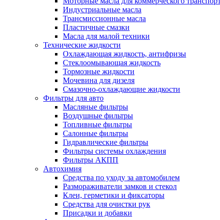
Моторные масла для коммерческого транспор
Индустриальные масла
Трансмиссионные масла
Пластичные смазки
Масла для малой техники
Технические жидкости
Охлаждающая жидкость, антифризы
Стеклоомывающая жидкость
Тормозные жидкости
Мочевина для дизеля
Смазочно-охлаждающие жидкости
Фильтры для авто
Масляные фильтры
Воздушные фильтры
Топливные фильтры
Салонные фильтры
Гидравлические фильтры
Фильтры системы охлаждения
Фильтры АКПП
Автохимия
Средства по уходу за автомобилем
Размораживатели замков и стекол
Клеи, герметики и фиксаторы
Средства для очистки рук
Присадки и добавки