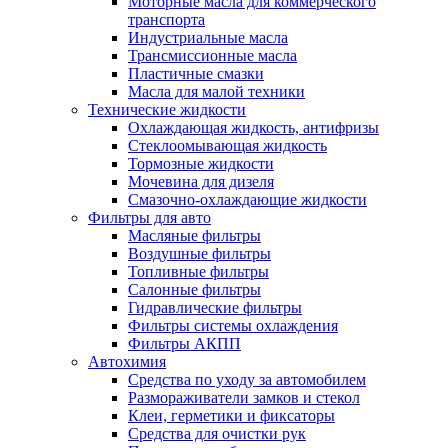
Моторные масла для коммерческого
транспорта
Индустриальные масла
Трансмиссионные масла
Пластичные смазки
Масла для малой техники
Технические жидкости
Охлаждающая жидкость, антифризы
Стеклоомывающая жидкость
Тормозные жидкости
Мочевина для дизеля
Смазочно-охлаждающие жидкости
Фильтры для авто
Масляные фильтры
Воздушные фильтры
Топливные фильтры
Салонные фильтры
Гидравлические фильтры
Фильтры системы охлаждения
Фильтры АКПП
Автохимия
Средства по уходу за автомобилем
Размораживатели замков и стекол
Клеи, герметики и фиксаторы
Средства для очистки рук