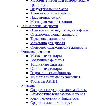
Моторные масла для коммерческого
транспорта
Индустриальные масла
Трансмиссионные масла
Пластичные смазки
Масла для малой техники
Технические жидкости
Охлаждающая жидкость, антифризы
Стеклоомывающая жидкость
Тормозные жидкости
Мочевина для дизеля
Смазочно-охлаждающие жидкости
Фильтры для авто
Масляные фильтры
Воздушные фильтры
Топливные фильтры
Салонные фильтры
Гидравлические фильтры
Фильтры системы охлаждения
Фильтры АКПП
Автохимия
Средства по уходу за автомобилем
Размораживатели замков и стекол
Клеи, герметики и фиксаторы
Средства для очистки рук