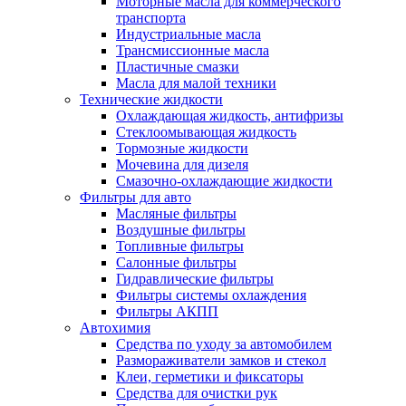
Моторные масла для коммерческого
транспорта
Индустриальные масла
Трансмиссионные масла
Пластичные смазки
Масла для малой техники
Технические жидкости
Охлаждающая жидкость, антифризы
Стеклоомывающая жидкость
Тормозные жидкости
Мочевина для дизеля
Смазочно-охлаждающие жидкости
Фильтры для авто
Масляные фильтры
Воздушные фильтры
Топливные фильтры
Салонные фильтры
Гидравлические фильтры
Фильтры системы охлаждения
Фильтры АКПП
Автохимия
Средства по уходу за автомобилем
Размораживатели замков и стекол
Клеи, герметики и фиксаторы
Средства для очистки рук