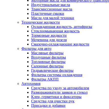
Моторные масла для коммерческого транспор
Индустриальные масла
Трансмиссионные масла
Пластичные смазки
Масла для малой техники
Технические жидкости
Охлаждающая жидкость, антифризы
Стеклоомывающая жидкость
Тормозные жидкости
Мочевина для дизеля
Смазочно-охлаждающие жидкости
Фильтры для авто
Масляные фильтры
Воздушные фильтры
Топливные фильтры
Салонные фильтры
Гидравлические фильтры
Фильтры системы охлаждения
Фильтры АКПП
Автохимия
Средства по уходу за автомобилем
Размораживатели замков и стекол
Клеи, герметики и фиксаторы
Средства для очистки рук
Присадки и добавки