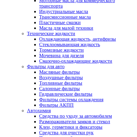
Моторные масла для коммерческого
транспорта
Индустриальные масла
Трансмиссионные масла
Пластичные смазки
Масла для малой техники
Технические жидкости
Охлаждающая жидкость, антифризы
Стеклоомывающая жидкость
Тормозные жидкости
Мочевина для дизеля
Смазочно-охлаждающие жидкости
Фильтры для авто
Масляные фильтры
Воздушные фильтры
Топливные фильтры
Салонные фильтры
Гидравлические фильтры
Фильтры системы охлаждения
Фильтры АКПП
Автохимия
Средства по уходу за автомобилем
Размораживатели замков и стекол
Клеи, герметики и фиксаторы
Средства для очистки рук