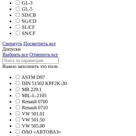
GL-3
GL-5
SD/CB
SG/CD
SL/CF
SN/CF
Свернуть
Посмотреть все
Допуски
Выбрать все
Отменить все
Важно заполнить это поле.
ASTM D97
DIN 51502 KPF2K-30
MB 229.1
MIL-L-2105
Renault 0700
Renault 0710
VW 501.01
VW 501.50
VW 505.00
ОАО «АВТОВАЗ»